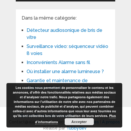
Dans la même catégorie:
Détecteur audiosonique de bris de
vitre
Surveillance video: séquenceur vidéo
8 voies
Inconvénients Alarme sans fil
Où installer une alarme lumineuse ?
Garantie et maintenance de
télésurveillance
Les cookies nous permettent de personnaliser le contenu et les
annonces, d'offrir des fonctionnalités relatives aux médias sociaux
et d'analyser notre trafic. Nous partageons également des
informations sur l'utilisation de notre site avec nos partenaires de
médias sociaux, de publicité et d'analyse, qui peuvent combiner
celles-ci avec d'autres informations que vous leur avez fournies ou
qu'ils ont collectées lors de votre utilisation de leurs services.
Plus
Alarme Protection Sécurité
Copyright © 2026.
Accepter
d’informations
Contact@alarme-et-protection.com I
Articles
I
A propos
I
Réalisé par
Tubbydev