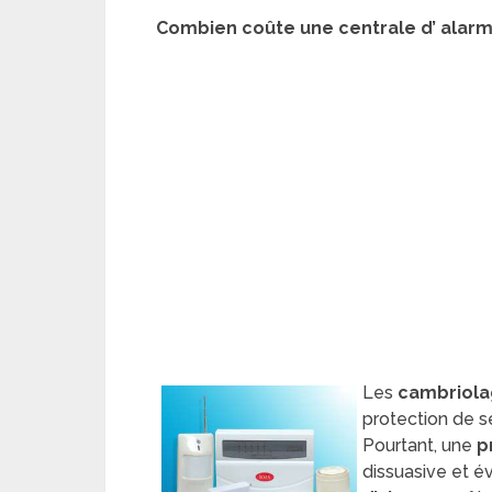
Combien coûte une centrale d’ alar
Les
cambriol
protection de s
Pourtant, une
p
dissuasive et é