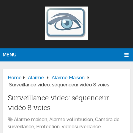
MENU
Home
Alarme
Alarme Maison
Surveillance video: séquenceur vidéo 8 voies
Surveillance video: séquenceur
vidéo 8 voies
Alarme maison
,
Alarme vol intrusion
,
Caméra de
surveillance
,
Protection
,
Vidéosurveillance