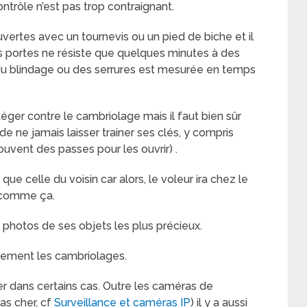
trôle n’est pas trop contraignant.
vertes avec un tournevis ou un pied de biche et il
s portes ne résiste que quelques minutes à des
é » du blindage ou des serrures est mesurée en temps
otéger contre le cambriolage mais il faut bien sûr
 ne jamais laisser trainer ses clés, y compris
souvent des passes pour les ouvrir) .
 que celle du voisin car alors, le voleur ira chez le
t comme ça.
es photos de ses objets les plus précieux.
arement les cambriolages.
r dans certains cas. Outre les caméras de
as cher, cf
Surveillance et caméras IP
) il y a aussi