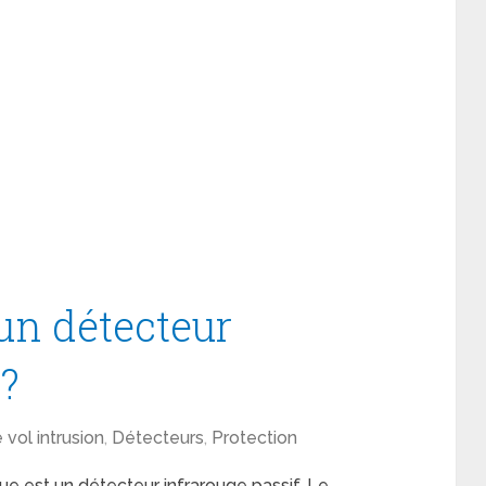
un détecteur
 ?
 vol intrusion
,
Détecteurs
,
Protection
ue est un détecteur infrarouge passif. Le