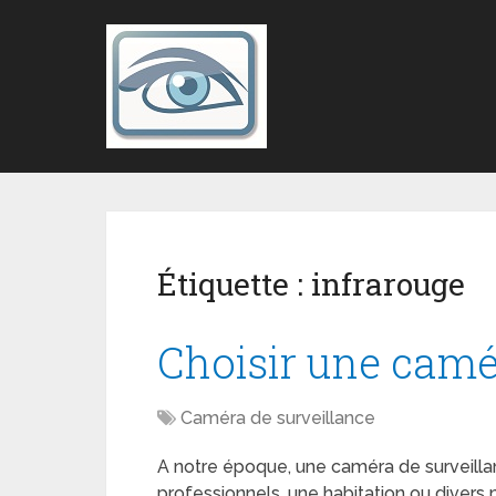
Étiquette :
infrarouge
Choisir une camé
Caméra de surveillance
A notre époque, une caméra de surveillanc
professionnels, une habitation ou diver