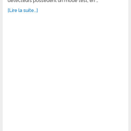
détecteurs possèdent un mode test, en …
[Lire la suite...]