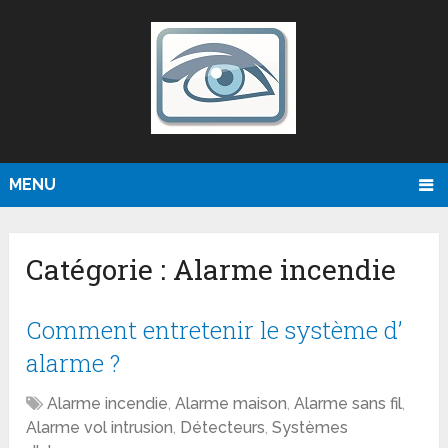
MENU
Catégorie :
Alarme incendie
Comment entretenir le système d’
alarme ?
Alarme incendie
,
Alarme maison
,
Alarme sans fil
,
Alarme vol intrusion
,
Détecteurs
,
Systèmes